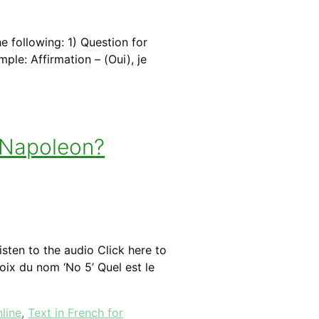
 following: 1) Question for
le: Affirmation – (Oui), je
 Napoleon?
ten to the audio Click here to
ix du nom ‘No 5’ Quel est le
line
,
Text in French for