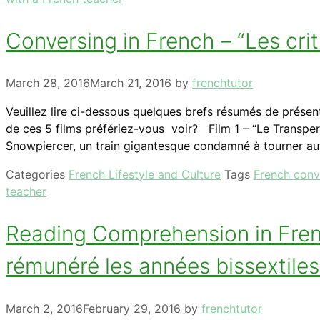
Conversing in French – “Les cri
March 28, 2016
March 21, 2016
by
frenchtutor
Veuillez lire ci-dessous quelques brefs résumés de présent
de ces 5 films préfériez-vous voir? Film 1 – “Le Transperc
Snowpiercer, un train gigantesque condamné à tourner a
Categories
French Lifestyle and Culture
Tags
French conv
teacher
Reading Comprehension in French
rémunéré les années bissextiles ?
March 2, 2016
February 29, 2016
by
frenchtutor