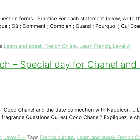
uestion forms Practice For each statement below, write the
ue ; Où ; Comment ; Combien ; Quand ; Pourquoi ; Qui Exemp
gs
Learn and speak French Online
,
Learn French
,
Level A
ch – Special day for Chanel and
 Coco Chanel and the date connection with Napoleon … Lis
 fragrance Questions Qui est Coco Chanel? Expliquez le cho
y
,
Level B +
Tags
French culture
,
Learn and speak French On