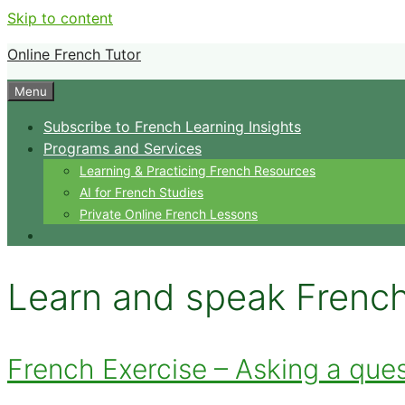
Skip to content
Online French Tutor
Menu
Subscribe to French Learning Insights
Programs and Services
Learning & Practicing French Resources
AI for French Studies
Private Online French Lessons
Learn and speak French
French Exercise – Asking a quest