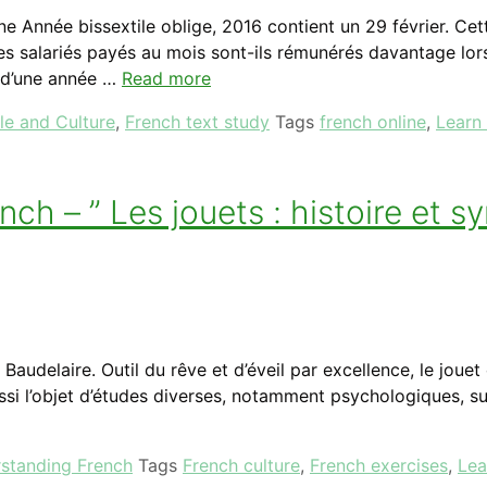
e Année bissextile oblige, 2016 contient un 29 février. Ce
Les salariés payés au mois sont-ils rémunérés davantage lors
s d’une année …
Read more
le and Culture
,
French text study
Tags
french online
,
Learn
h – ” Les jouets : histoire et sy
les Baudelaire. Outil du rêve et d’éveil par excellence, le jo
ssi l’objet d’études diverses, notamment psychologiques, sur
rstanding French
Tags
French culture
,
French exercises
,
Lea