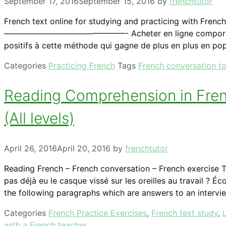
September 17, 2016
September 15, 2016
by
frenchtutor
French text online for studying and practicing with Fren
———————————————- Acheter en ligne comporte peut-
positifs à cette méthode qui gagne de plus en plus en po
Categories
Practicing French
Tags
French conversation t
Reading Comprehension in Frenc
(All levels)
April 26, 2016
April 20, 2016
by
frenchtutor
Reading French – French conversation – French exercise T
pas déjà eu le casque vissé sur les oreilles au travail ? 
the following paragraphs which are answers to an interv
Categories
French Practice Exercises
,
French text study
,
with a French teacher