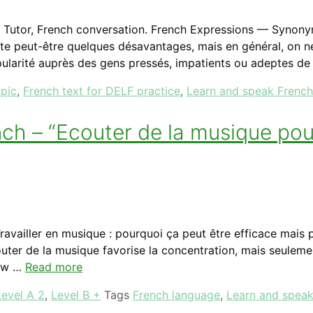
ch Tutor, French conversation. French Expressions — Synony
être quelques désavantages, mais en général, on ne
pularité auprès des gens pressés, impatients ou adeptes d
opic
,
French text for DELF practice
,
Learn and speak French
h – “Ecouter de la musique pou
ravailler en musique : pourquoi ça peut être efficace mais
Écouter de la musique favorise la concentration, mais seulem
iew …
Read more
Level A 2
,
Level B +
Tags
French language
,
Learn and speak