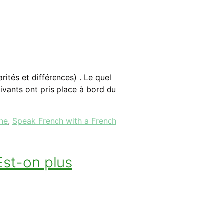
ités et différences) . Le quel
ivants ont pris place à bord du
ne
,
Speak French with a French
Est-on plus