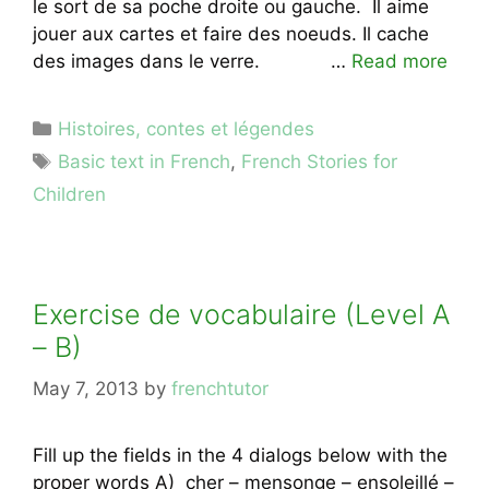
le sort de sa poche droite ou gauche. Il aime
jouer aux cartes et faire des noeuds. Il cache
des images dans le verre. …
Read more
Categories
Histoires, contes et légendes
Tags
Basic text in French
,
French Stories for
Children
Exercise de vocabulaire (Level A
– B)
May 7, 2013
by
frenchtutor
Fill up the fields in the 4 dialogs below with the
proper words A) cher – mensonge – ensoleillé –