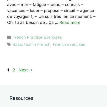
avec – mer – fatigué – beau – connais –
vacances – louer – propose – circuit – agence
de voyages 1, – Je suis très en ce moment. –
Oh, tu as besoin de . Ça …
Read more
Categories
French Practice Exercises
Tags
Basic text in French
,
French exercises
Page
Page
1
2
Next
→
Resources