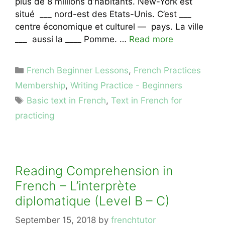
plus de 8 millions d’habitants. New-York est
situé ___ nord-est des Etats-Unis. C’est ___
centre économique et culturel — pays. La ville
___ aussi la ____ Pomme. …
Read more
Categories
French Beginner Lessons
,
French Practices
Membership
,
Writing Practice - Beginners
Tags
Basic text in French
,
Text in French for
practicing
Reading Comprehension in
French – L’interprète
diplomatique (Level B – C)
September 15, 2018
by
frenchtutor