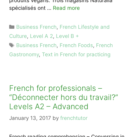
produits végans. Trois magasins Naturalia
spécialisés ont …
Read more
Categories
Business French
,
French Lifestyle and
Culture
,
Level A 2
,
Level B +
Tags
Business French
,
French Foods
,
French
Gastronomy
,
Text in French for practicing
French for professionals –
“Déconnecter hors du travail?”
Levels A2 – Advanced
January 13, 2017
by
frenchtutor
French reading comprehension – Conversing in