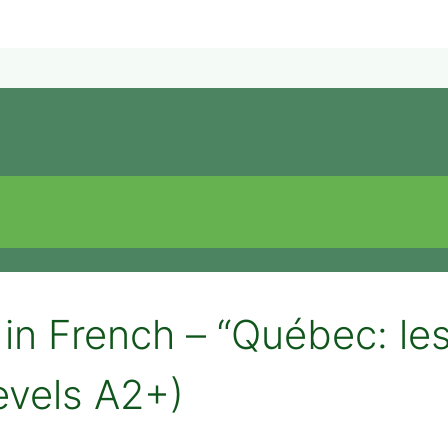
n French – “Québec: les
evels A2+)