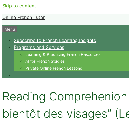
Skip to content
Online French Tutor
Menu
Subscribe to French Learning Insights
Programs and Services
Learning & Practicing French Resources
AI for French Studies
Private Online French Lessons
Reading Comprehenion i
bientôt des visages” (L