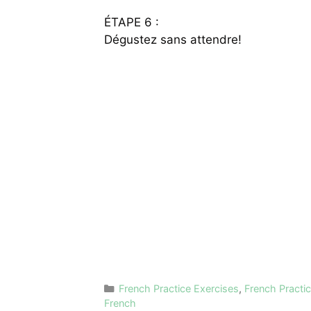
ÉTAPE 6 :
Dégustez sans attendre!
Categories
French Practice Exercises
,
French Practi
French