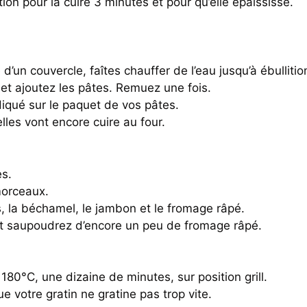
tion pour la cuire 3 minutes et pour qu’elle épaississe.
un couvercle, faîtes chauffer de l’eau jusqu’à ébullitio
au et ajoutez les pâtes. Remuez une fois.
diqué sur le paquet de vos pâtes.
lles vont encore cuire au four.
es.
morceaux.
, la béchamel, le jambon et le fromage râpé.
 et saupoudrez d’encore un peu de fromage râpé.
80°C, une dizaine de minutes, sur position grill.
ue votre gratin ne gratine pas trop vite.