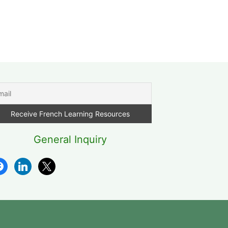
General Inquiry
cebook
linkedin
x