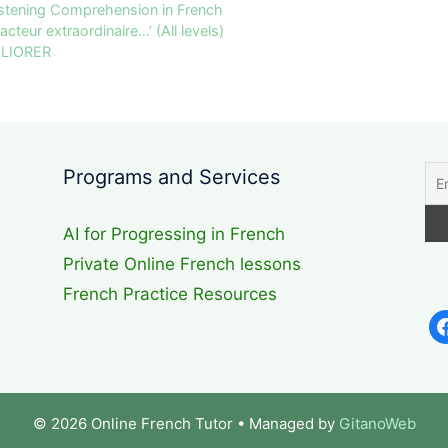
istening Comprehension in French
teur extraordinaire…’ (All levels)
MELIORER
Programs and Services
AI for Progressing in French
Private Online French lessons
French Practice Resources
fa
© 2026 Online French Tutor
• Managed by
GitanoWeb