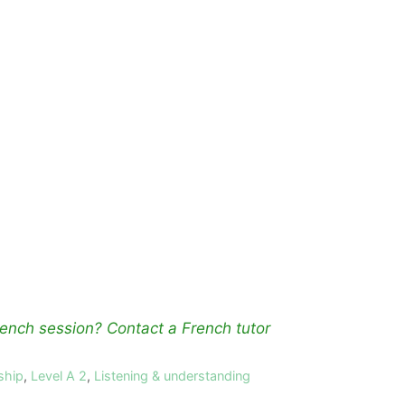
ench session? Contact a French tutor
ship
,
Level A 2
,
Listening & understanding