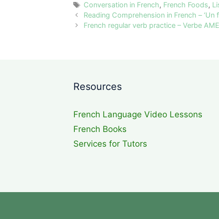
Tags
Conversation in French
,
French Foods
,
L
Reading Comprehension in French – ‘Un fac
French regular verb practice – Verbe A
Resources
French Language Video Lessons
French Books
Services for Tutors