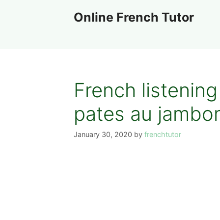
Skip
Online French Tutor
to
content
French listenin
pates au jambon
January 30, 2020
by
frenchtutor