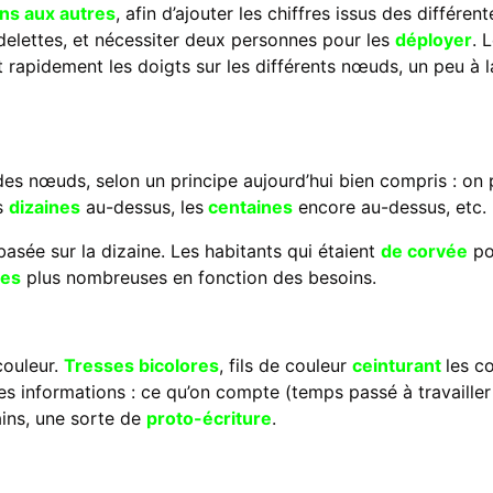
uns aux autres
, afin d’ajouter les chiffres issus des différen
rdelettes, et nécessiter deux personnes pour les
déployer
. 
t rapidement les doigts sur les différents nœuds, un peu à 
es nœuds, selon un principe aujourd’hui bien compris : on
es
dizaines
au-dessus, les
centaines
encore au-dessus, etc.
sée sur la dizaine. Les habitants qui étaient
de corvée
pou
tes
plus nombreuses en fonction des besoins.
 couleur.
Tresses bicolores
, fils de couleur
ceinturant
les c
s informations : ce qu’on compte (temps passé à travailler 
ins, une sorte de
proto-écriture
.