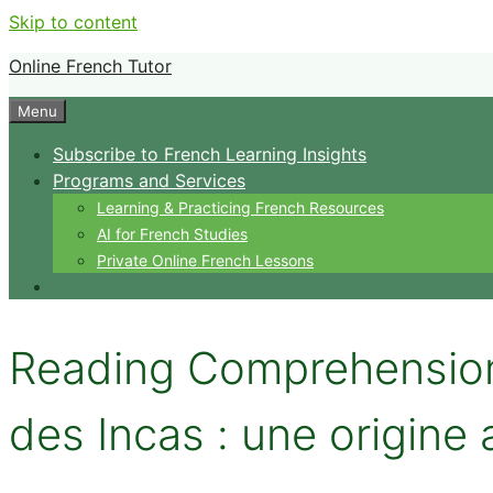
Skip to content
Online French Tutor
Menu
Subscribe to French Learning Insights
Programs and Services
Learning & Practicing French Resources
AI for French Studies
Private Online French Lessons
Reading Comprehension
des Incas : une origine