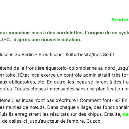
Read in
leur mouchoir mais à des cordelettes. L’origine de ce sys
J.-C., d’après une nouvelle datation.
 s’étend de la frontière équatorio-colombienne au nord jusq
ritoire, l’État inca exerce un contrôle administratif très fo
aux obligatoires, etc. En outre, les Incas se livrent à des tr
routes. Toutes choses impensables sans une planification pré
lème : les Incas n’ont pas d’écriture ! Comment font-ils? En fa
es munies de nœuds. Dans chaque village, des fonctionnaire
uis ils enregistrent les résultats sur des khipus. Ensuite,
de
t de celles-ci jusqu’au cœur de l’empire, Cuzco.