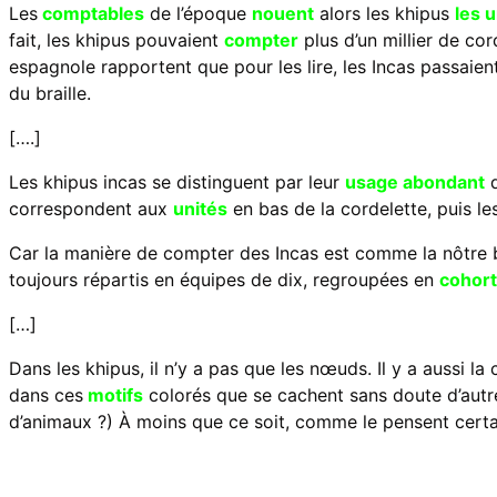
Les
comptables
de l’époque
nouent
alors les khipus
les 
fait, les khipus pouvaient
compter
plus d’un millier de co
espagnole rapportent que pour les lire, les Incas passaien
du braille.
[…
.]
Les khipus incas se distinguent par leur
usage abondant
d
correspondent aux
unités
en bas de la cordelette, puis l
Car la manière de compter des Incas est comme la nôtre ba
toujours répartis en équipes de dix, regroupées en
cohor
[…
]
Dans les khipus, il n’y a pas que les nœuds. Il y a aussi la
dans ces
motifs
colorés que se cachent sans doute d’autre
d’animaux ?) À moins que ce soit, comme le pensent certa