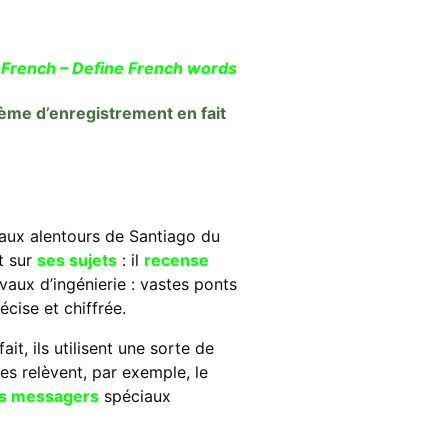
 French – Define French words
tème d’enregistrement en fait
u’aux alentours de Santiago du
rt sur
ses sujets
: il
recense
avaux d’ingénierie : vastes ponts
cise et chiffrée.
it, ils utilisent une sorte de
s relèvent, par exemple, le
s messagers
spéciaux