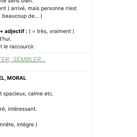
e me sens bien.
ent ) arrivé, mais personne n’est
= beaucoup de… )
+ adjectif :
( = très, vraiment )
’hui.
t le raccourcir.
STER, SEMBLER…
EL, MORAL
st spacieux, calme etc.
dré, intéressant.
nnête, intègre )