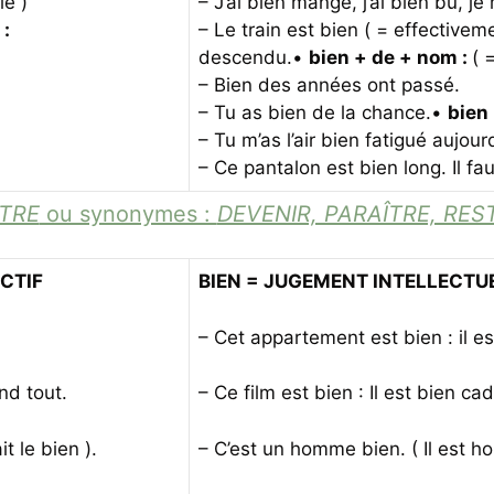
le )
– J’ai bien mangé, j’ai bien bu, j
:
– Le train est bien ( = effectivem
descendu.•
bien + de + nom :
( 
– Bien des années ont passé.
– Tu as bien de la chance.•
bien 
– Tu m’as l’air bien fatigué aujourd
– Ce pantalon est bien long. Il fau
TRE
ou synonymes :
DEVENIR, PARAÎTRE, RE
CTIF
BIEN = JUGEMENT INTELLECTU
– Cet appartement est bien : il e
nd tout.
– Ce film est bien : Il est bien ca
it le bien ).
– C’est un homme bien. ( Il est ho