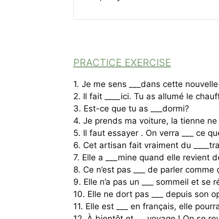
PRACTICE EXERCISE
1. Je me sens ___dans cette nouvelle
2. Il fait ____ici. Tu as allumé le chau
3. Est-ce que tu as ___dormi?
4. Je prends ma voiture, la tienne ne
5. Il faut essayer . On verra ___ ce q
6. Cet artisan fait vraiment du ____tra
7. Elle a ___mine quand elle revient 
8. Ce n’est pas ___ de parler comme 
9. Elle n’a pas un ___ sommeil et se ré
10. Elle ne dort pas ___ depuis son o
11. Elle est ___ en français, elle pourra
12. À bientôt et ___voyage ! On se re