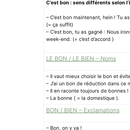
C’est bon : sens différents selon l’
– C’est bon maintenant, hein ! Tu a
(= ça suffit)
– C’est bon, tu as gagné : Nous iron
week-end. (= c’est d’accord )
LE BON / LE BIEN – Noms
– Il vaut mieux choisir le bon et évit
– J’ai un bon de réduction dans ce 
– Il en raconte toujours de bonnes ! 
– La bonne ( = la domestique ).
BON / BIEN – Exclamations
– Bon, on y va !