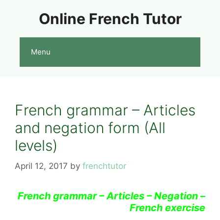
Skip
Online French Tutor
to
content
Menu
French grammar – Articles
and negation form (All
levels)
April 12, 2017
by
frenchtutor
French grammar – Articles – Negation –
French exercise