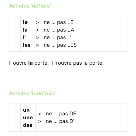
Articles ‘définis’
le
> ne … pas LE
la
> ne … pas LA
l’
> ne … pas L’
les
> ne … pas LES
Il ouvre
la
porte. Il n’ouvre pas la porte.
Articles ‘indéfinis’
un
> ne … pas DE
une
> ne … pas D’
des