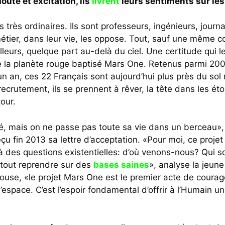
oute et excitation, ils
livrent
leurs sentiments sur les 
très ordinaires. Ils sont professeurs, ingénieurs, journa
tier, dans leur vie, les oppose. Tout, sauf une même co
lleurs, quelque part au-delà du ciel. Une certitude qui l
de la planète rouge baptisé Mars One. Retenus parmi 20
n an, ces 22 Français sont aujourd’hui plus près du sol m
crutement, ils se prennent à rêver, la tête dans les étoi
our.
té, mais on ne passe pas toute sa vie dans un berceau»
çu fin 2013 sa lettre d’acceptation. «Pour moi, ce projet
 à des questions existentielles: d’où venons-nous? Qu
 tout reprendre sur des
bases saines
», analyse la jeun
louse, «le projet Mars One est le premier acte de coura
espace. C’est l’espoir fondamental d’offrir à l’Humain u