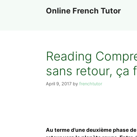
Skip
Online French Tutor
to
content
Reading Compreh
sans retour, ça f
April 9, 2017
by
frenchtutor
Au terme d’une deuxième phase de s