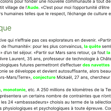
e colons pour fonder une nouvelle communauté a tout de 
t village de l’
Aude
. «C’est pour moi l’opportunité d’être
 humaines telles que le respect, l’échange de culture et 
ique
tive qui n’effraie pas ces explorateurs en devenir. «Part
 de l’humanité»: pour les plus convaincus,
la quête
semb
l
» d’un tel séjour. «Partir sur Mars sans retour, ça fout
la
livre Laurent, 35 ans, professeur de technologie à Châtea
logiques futures permettront d’effectuer
des navettes
colonie se développe et devient autosuffisante, alors b
ars-Mars/Terre»,
conjecture
Mickaël, 27 ans, chercheur
n
,
monotonie
, etc. A 250 millions de kilomètres de la T
présentera un certains nombre de contraintes que n’on
, les 24 «ambassadeurs» choisis au terme de la sélection
s physiologiques et psychologiques à toute épreuve. Conf