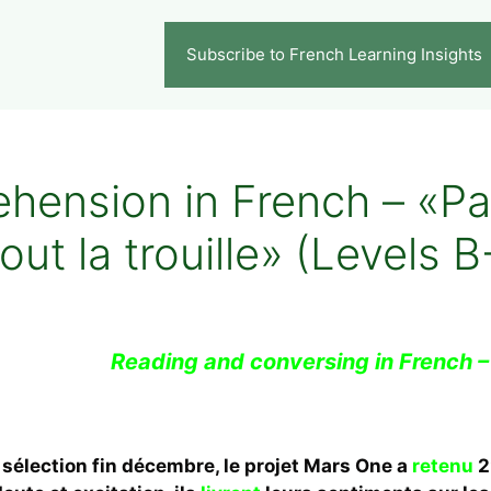
Subscribe to French Learning Insights
ension in French – «Par
out la trouille» (Levels B
Reading and conversing in French –
élection fin décembre, le projet Mars One a
retenu
2