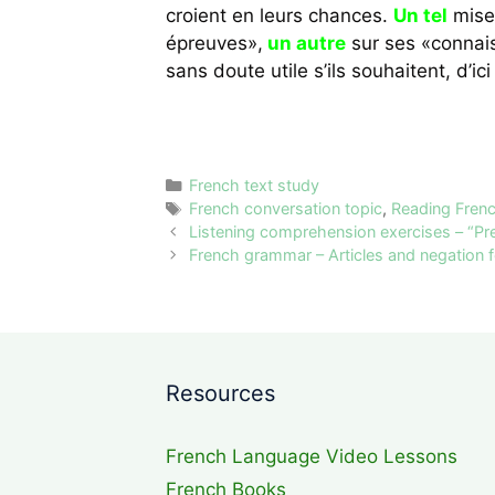
croient en leurs chances.
Un tel
mise 
épreuves»,
un autre
sur ses «connais
sans doute utile s’ils souhaitent, d’ici
Categories
French text study
Tags
French conversation topic
,
Reading Frenc
Listening comprehension exercises – “Pre
French grammar – Articles and negation fo
Resources
French Language Video Lessons
French Books