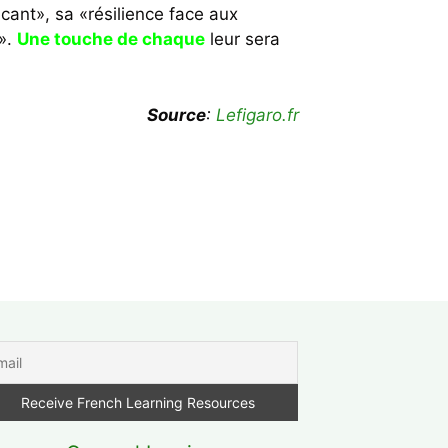
ant», sa «résilience face aux
é».
Une touche de chaque
leur sera
Source
:
Lefigaro.fr