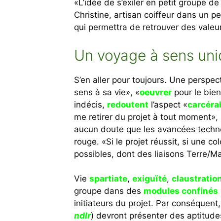
«L’idée de s’exiler en petit groupe d
Christine, artisan coiffeur dans un peti
qui permettra de retrouver des valeurs
Un voyage à sens un
S’en aller pour toujours. Une perspec
sens à sa vie», «
oeuvrer
pour le bien
indécis,
redoutent
l’aspect «
carcéra
me retirer du projet à tout moment», 
aucun doute que les avancées techno
rouge. «Si le projet réussit, si une 
possibles, dont des liaisons Terre/M
Vie
spartiate
,
exiguïté
,
claustratio
groupe dans des
modules confinés
initiateurs du projet. Par conséquent
ndlr
) devront présenter des aptitude