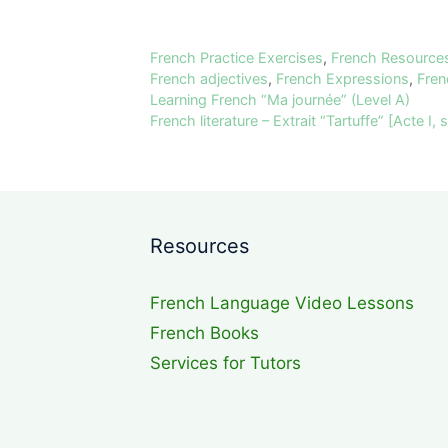
Categories
French Practice Exercises
,
French Resource
Tags
French adjectives
,
French Expressions
,
Fren
Learning French “Ma journée” (Level A)
French literature – Extrait “Tartuffe” [Acte I
Resources
French Language Video Lessons
French Books
Services for Tutors