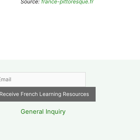
Source:
france-pittoresque.fr
General Inquiry
cebook
kedin