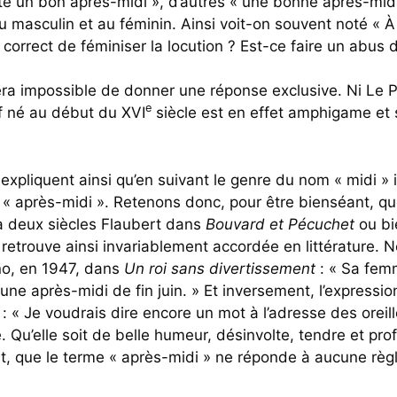
aite un bon après-midi », d’autres « une bonne après-midi 
u masculin et au féminin. Ainsi voit-on souvent noté « À 
 correct de féminiser la locution ? Est-ce faire un abus 
sera impossible de donner une réponse exclusive. Ni Le P
e
if né au début du XVI
siècle est en effet amphigame et s
expliquent ainsi qu’en suivant le genre du nom « midi » i
 « après-midi ». Retenons donc, pour être bienséant, qu
y a deux siècles Flaubert dans
Bouvard et Pécuchet
ou bi
retrouve ainsi invariablement accordée en littérature. 
no, en 1947, dans
Un roi sans divertissement
: « Sa femm
une après-midi de fin juin. » Et inversement, l’expressi
: « Je voudrais dire encore un mot à l’adresse des oreill
 Qu’elle soit de belle humeur, désinvolte, tendre et p
nt, que le terme « après-midi » ne réponde à aucune règ