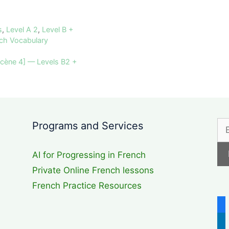
s
,
Level A 2
,
Level B +
ch Vocabulary
, scène 4] — Levels B2 +
Programs and Services
AI for Progressing in French
Private Online French lessons
French Practice Resources
fa
lin