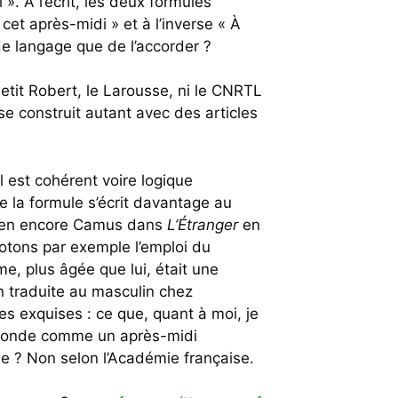
». À l’écrit, les deux formules
cet après-midi » et à l’inverse « À
de langage que de l’accorder ?
etit Robert, le Larousse, ni le CNRTL
e construit autant avec des articles
l est cohérent voire logique
e la formule s’écrit davantage au
en encore Camus dans
L’Étranger
en
Notons par exemple l’emploi du
e, plus âgée que lui, était une
on traduite au masculin chez
es exquises : ce que, quant à moi, je
rofonde comme un après-midi
le ? Non selon l’Académie française.