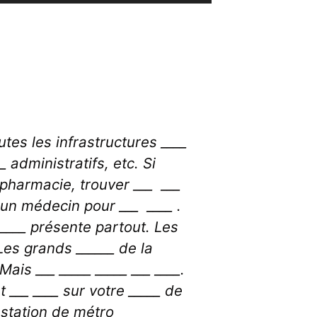
Up/Down
Arrow
keys
to
increase
or
decrease
volume.
outes les infrastructures ____
 administratifs, etc. Si
pharmacie, trouver ___ ___
 un médecin pour ___ ____ .
e ____ présente partout. Les
 Les grands ______ de la
is ___ _____ _____ ___ ____.
 ___ ____ sur votre _____ de
la station de métro _____ ___