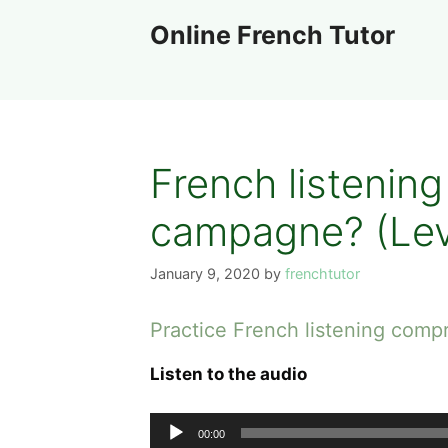
Skip
Online French Tutor
to
content
French listening
campagne? (Lev
January 9, 2020
by
frenchtutor
Practice French listening comp
Listen to the audio
Audio
00:00