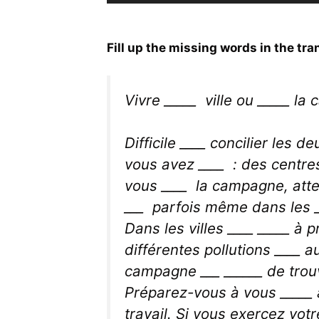
Player
Fill up the missing words in the tra
Vivre _____ ville ou _____ l
Difficile ____ concilier les d
vous avez ____ : des centres 
vous ____ la campagne, atte
___ parfois même dans les __
Dans les villes ____ _____ à 
différentes pollutions ____ a
campagne ___ ______ de trouve
Préparez-vous à vous _____ a
travail. Si vous exercez votre