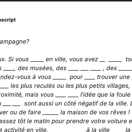
nscript
a campagne?
eux. Si vous _____ en ville, vous avez __ _____ t
____, des musées, des ____ ___ ____ , des ______
ndez-vous à vous _____ pour ____ trouver une 
__ les plus reculés ou les plus petits villages,
proximité, mais vous ____ ____ l’idée que la foul
u ___ ___ sont aussi un côté négatif de la ville.
r ou de faire ______ la maison de vos rêves ! Ma
ssez tôt le matin pour prendre votre voiture et
 activité en ville, _______ ______à la ville ____ 