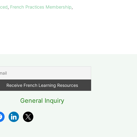
nced
,
French Practices Membership
,
General Inquiry
cebook
linkedin
x