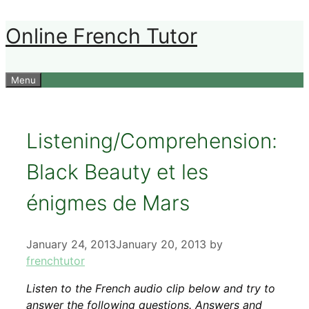
Skip
Online French Tutor
to
content
Menu
Listening/Comprehension:
Black Beauty et les
énigmes de Mars
January 24, 2013
January 20, 2013
by
frenchtutor
Listen to the French audio clip below and try to
answer the following questions. Answers and