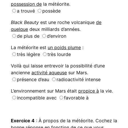
possession de
la météorite.
a trouvé
possède
Black Beauty
est une roche volcanique
de
quelque
deux milliards d’années.
de plus de
d’environ
La météorite est
un poids plume
:
très légère
très lourde
Voilà qui laisse entrevoir la possibilité d’une
ancienne
activité aqueuse
sur Mars.
présence d’eau
radioactivité intense
L’environnement sur Mars était
propice à
la vie.
incompatible avec
favorable à
Exercice 4
: À propos de la météorite. Cochez la
bonne réponse en fonction de ce que vous