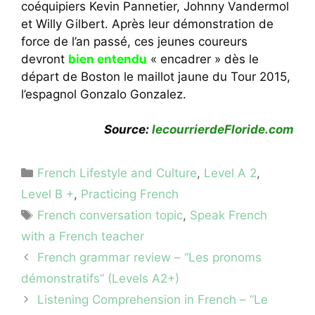
coéquipiers Kevin Pannetier, Johnny Vandermol
et Willy Gilbert. Après leur démonstration de
force de l’an passé, ces jeunes coureurs
devront
bien entendu
« encadrer » dès le
départ de Boston le maillot jaune du Tour 2015,
l’espagnol Gonzalo Gonzalez.
Source:
lecourrierdeFloride.com
Categories
French Lifestyle and Culture
,
Level A 2
,
Level B +
,
Practicing French
Tags
French conversation topic
,
Speak French
with a French teacher
French grammar review – “Les pronoms
démonstratifs” (Levels A2+)
Listening Comprehension in French – “Le