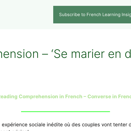
Subscribe to French Learning Insi
nsion – ‘Se marier en di
eading Comprehension in French – Converse in Fren
______________________________________
périence sociale inédite où des couples vont tenter 