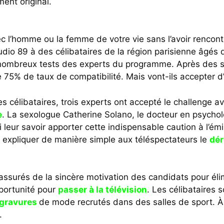
ment original.
 l’homme ou la femme de votre vie sans l’avoir rencont
udio 89 à des célibataires de la région parisienne âgés
nombreux tests des experts du programme. Après des se
e 75% de taux de compatibilité. Mais vont-ils accepter d’
es célibataires, trois experts ont accepté le challenge av
e
. La sexologue Catherine Solano, le docteur en psycholo
eur savoir apporter cette indispensable caution à l’émis
r expliquer de manière simple aux téléspectateurs le
dér
assurés de la sincère motivation des candidats pour élim
portunité pour
passer à la télévision
. Les célibataires 
gravures
de mode recrutés dans des salles de sport. À l
.