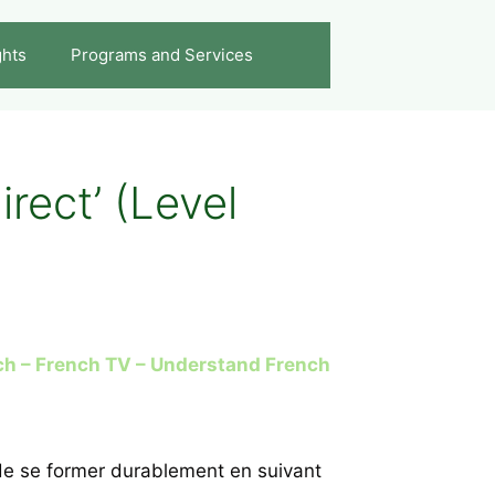
ghts
Programs and Services
rect’ (Level
ch – French TV – Understand French
de se former durablement en suivant