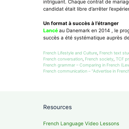
intriguant. Chaque contrat de mariag
candidat était libre d’arrêter l’expéri
Un format à succès à l’étranger
Lancé
au Danemark en 2014 , le prog
succès a été systématique auprès de
Categories
French Lifestyle and Culture
,
French text st
Tags
French conversation
,
French society
,
TCF pr
French grammar – Comparing in French (Lev
French communication – “Advertise in French
Resources
French Language Video Lessons