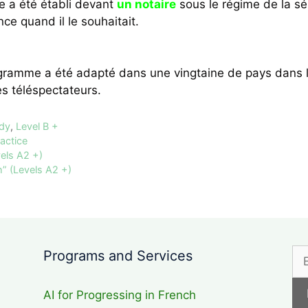
e a été établi devant
un notaire
sous le régime de la sé
ence quand il le souhaitait.
ramme a été adapté dans une vingtaine de pays dans le
s téléspectateurs.
udy
,
Level B +
actice
els A2 +)
” (Levels A2 +)
Programs and Services
AI for Progressing in French