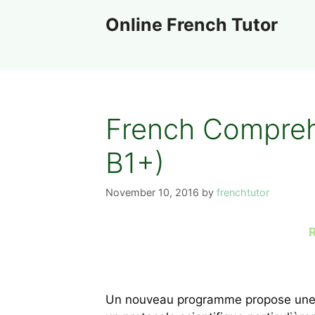
Skip
Online French Tutor
to
content
French Comprehe
B1+)
November 10, 2016
by
frenchtutor
R
Un nouveau programme propose une ex