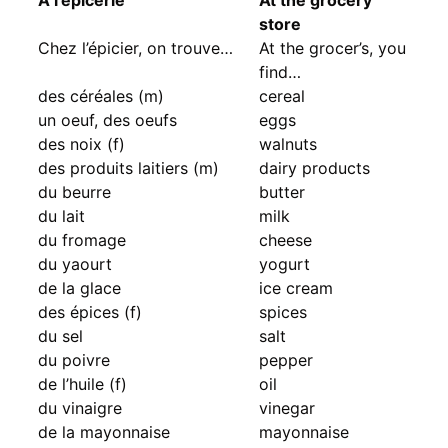
store
Chez l’épicier, on trouve…
At the grocer’s, you
find…
des céréales (m)
cereal
un oeuf, des oeufs
eggs
des noix (f)
walnuts
des produits laitiers (m)
dairy products
du beurre
butter
du lait
milk
du fromage
cheese
du yaourt
yogurt
de la glace
ice cream
des épices (f)
spices
du sel
salt
du poivre
pepper
de l’huile (f)
oil
du vinaigre
vinegar
de la mayonnaise
mayonnaise