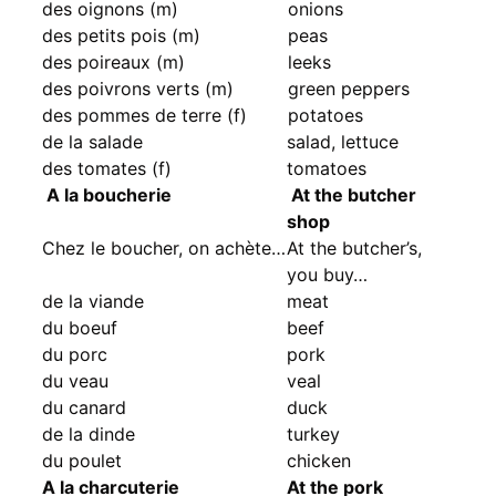
des oignons (m)
onions
des petits pois (m)
peas
des poireaux (m)
leeks
des poivrons verts (m)
green peppers
des pommes de terre (f)
potatoes
de la salade
salad, lettuce
des tomates (f)
tomatoes
A la boucherie
At the butcher
shop
Chez le boucher, on achète…
At the butcher’s,
you buy…
de la viande
meat
du boeuf
beef
du porc
pork
du veau
veal
du canard
duck
de la dinde
turkey
du poulet
chicken
A la charcuterie
At the pork