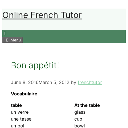
Skip
Online French Tutor
to
content
Menu
Bon appétit!
June 8, 2016
March 5, 2012
by
frenchtutor
Vocabulaire
table
At the table
un verre
glass
une tasse
cup
un bol
bowl