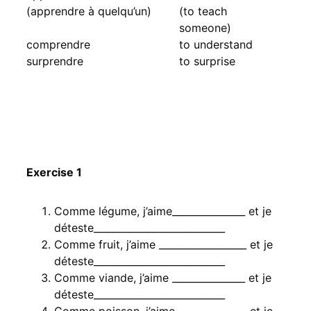
(apprendre à quelqu’un)
(to teach
someone)
comprendre
to understand
surprendre
to surprise
Exercise 1
Comme légume, j’aime_______________ et je
déteste___________________________
Comme fruit, j’aime __________________ et je
déteste___________________________
Comme viande, j’aime _______________ et je
déteste___________________________
Comme poisson, j’aime ______________ et je