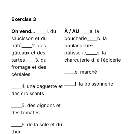
Exercise 3
On vend…
_____1. du
À / AU
_____a. la
saucisson et du
boucherie_____b. la
pâté_____2. des
boulangerie-
gâteaux et des
pâtisserie_____c. la
tartes_____3. du
charcuterie d. à l’épicerie
fromage et des
_____e. marché
céréales
_____f. la poissonnerie
_____4. une baguette et
des croissants
_____5. des oignons et
des tomates
_____6. de la sole et du
thon