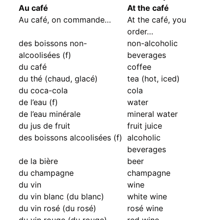
Au café
At the café
Au café, on commande…
At the café, you
order…
des boissons non-
non-alcoholic
alcoolisées (f)
beverages
du café
coffee
du thé (chaud, glacé)
tea (hot, iced)
du coca-cola
cola
de l’eau (f)
water
de l’eau minérale
mineral water
du jus de fruit
fruit juice
des boissons alcoolisées (f)
alcoholic
beverages
de la bière
beer
du champagne
champagne
du vin
wine
du vin blanc (du blanc)
white wine
du vin rosé (du rosé)
rosé wine
du vin rouge (du rouge)
red wine