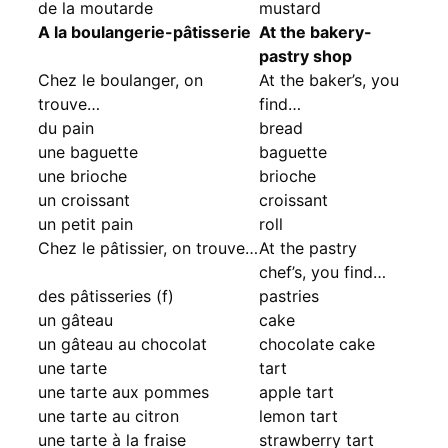
de la moutarde
mustard
A la boulangerie-pâtisserie
At the bakery-
pastry shop
Chez le boulanger, on
At the baker’s, you
trouve…
find…
du pain
bread
une baguette
baguette
une brioche
brioche
un croissant
croissant
un petit pain
roll
Chez le pâtissier, on trouve…
At the pastry
chef’s, you find…
des pâtisseries (f)
pastries
un gâteau
cake
un gâteau au chocolat
chocolate cake
une tarte
tart
une tarte aux pommes
apple tart
une tarte au citron
lemon tart
une tarte à la fraise
strawberry tart