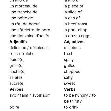
un morceau de
a piece of
une tranche de
a slice of
une boîte de
a can of
un rôti de boeuf
a beef roast
une côtelette de porc
a pork chop
une douzaine d’oeufs
a dozen eggs
Adjectifs
Adjectives
délicieux / délicieuse
delicious
frais / fraîche
fresh
épicé(e)
spicy
grillé(e)
grilled
hâché(e)
chopped
salé(e)
salty
sucré(e)
sweet
Verbes
Verbs
avoir faim / avoir soif
to be hungry / to
be thirsty
boire
to drink