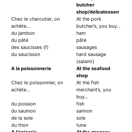
butcher
shop/delicatessen
Chez le charcutier, on
At the pork
achète…
butcher’s, you buy…
du jambon
ham
du pâté
pâté
des saucisses (f)
sausages
du saucisson
hard sausage
(salami)
A la poissonnerie
At the seafood
shop
Chez le poissonnier, on
At the fish
achète…
merchant’s, you
buy…
du poisson
fish
du saumon
salmon
de la sole
sole
du thon
tuna
A l’épicerie
At the grocery