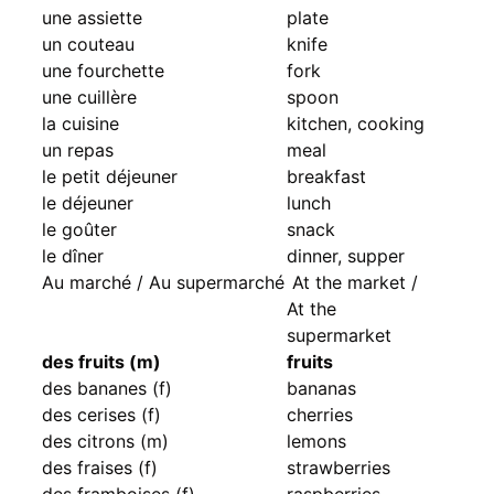
une assiette
plate
un couteau
knife
une fourchette
fork
une cuillère
spoon
la cuisine
kitchen, cooking
un repas
meal
le petit déjeuner
breakfast
le déjeuner
lunch
le goûter
snack
le dîner
dinner, supper
Au marché / Au supermarché
At the market /
At the
supermarket
des fruits (m)
fruits
des bananes (f)
bananas
des cerises (f)
cherries
des citrons (m)
lemons
des fraises (f)
strawberries
des framboises (f)
raspberries