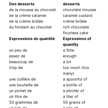
Des desserts
desserts
de la mousse au chocolat
chocolate mousse
de la crème caramel
caramel custard
de la crème brûlée
crème brûlée
du fondant au chocolat
rich chocolate
flourless cake
Expressions de quantité
Expressions of
quantity
un peu de
a little
assez de
enough
beaucoup de
a lot
trop de
too much (too
many)
une cuillère de
a spoonful of
une bouteille de
a bottle of
un pichet de
a pitcher of
un litre de
a liter of
50 grammes de
50 grams of
un kilo de
a kilo of