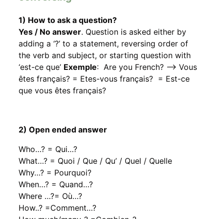
1) How to ask a question?
Yes / No answer
. Question is asked either by
adding a ‘?’ to a statement, reversing order of
the verb and subject, or starting question with
‘est-ce que’
Exemple
: Are you French? –> Vous
êtes français? = Etes-vous français? = Est-ce
que vous êtes français?
2) Open ended answer
Who…? = Qui…?
What…? = Quoi / Que / Qu’ / Quel / Quelle
Why…? = Pourquoi?
When…? = Quand…?
Where …?= Où…?
How..? =Comment…?