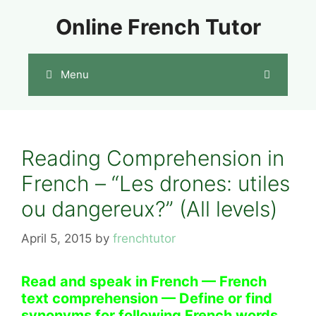
Skip
Online French Tutor
to
content
Menu
Reading Comprehension in
French – “Les drones: utiles
ou dangereux?” (All levels)
April 5, 2015
by
frenchtutor
Read and speak in French — French
text comprehension — Define or find
synonyms for following French words