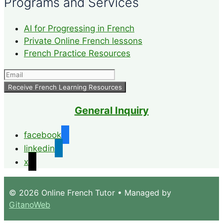
Programs and Services
AI for Progressing in French
Private Online French lessons
French Practice Resources
General Inquiry
facebook
linkedin
x
© 2026 Online French Tutor
• Managed by
GitanoWeb