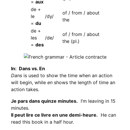
=
aux
de +
of / from / about
le
/dy/
the
=
du
de +
of / from / about
les
/de/
the (pl.)
=
des
In: Dans vs. En
Dans
is used to show the time when an action
will begin, while
en
shows the length of time an
action takes.
Je pars dans quinze minutes.
I’m leaving in 15
minutes.
Il peut lire ce livre en une demi-heure.
He can
read this book in a half hour.