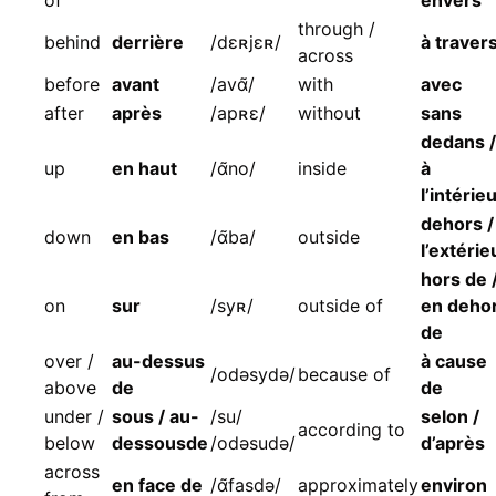
through /
behind
derrière
/dɛʀjɛʀ/
à traver
across
before
avant
/avɑ̃/
with
avec
after
après
/apʀɛ/
without
sans
dedans /
up
en haut
/ɑ̃no/
inside
à
l’intérie
dehors /
down
en bas
/ɑ̃ba/
outside
l’extérie
hors de 
on
sur
/syʀ/
outside of
en deho
de
over /
au-dessus
à cause
/odəsydə/
because of
above
de
de
under /
sous / au-
/su/
selon /
according to
below
dessous
de
/odəsudə/
d’après
across
en face de
/ɑ̃fasdə/
approximately
environ