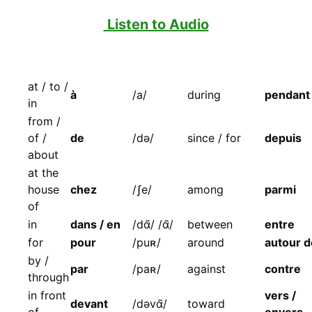
Listen to Audio
at / to /
à
/a/
during
pendant
in
from /
of /
de
/də/
since / for
depuis
about
at the
house
chez
/ʃe/
among
parmi
of
in
dans / en
/dɑ̃/ /ɑ̃/
between
entre
for
pour
/puʀ/
around
autour d
by /
par
/paʀ/
against
contre
through
in front
vers /
devant
/dəvɑ̃/
toward
of
envers