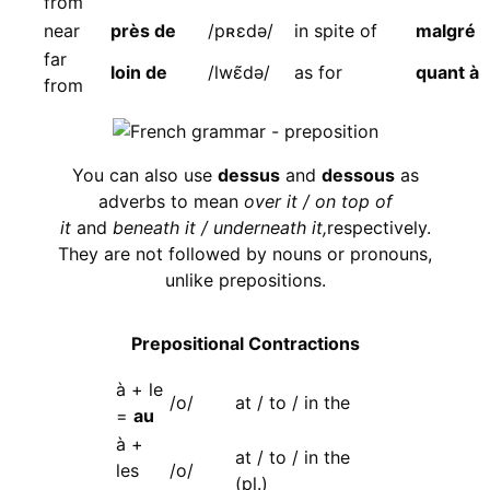
from
near
près de
/pʀɛdə/
in spite of
malgré
far
loin de
/lwɛ̃də/
as for
quant à
from
You can also use
dessus
and
dessous
as
adverbs to mean
over it / on top of
it
and
beneath it / underneath it,
respectively.
They are not followed by nouns or pronouns,
unlike prepositions.
Prepositional Contractions
à + le
/o/
at / to / in the
=
au
à +
at / to / in the
les
/o/
(pl.)